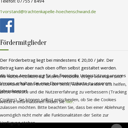
Telefon: 07755 / 8494
1vorstand@trachtenkapelle-hoechenschwand.de
Fördermitglieder
Der Förderbetrag liegt bei mindestens € 20,00 / Jahr. Der
Betrag kann aber nach oben offen selbst gestaltet werden.
Als kleine Anerkennung für die finanzielle Unterstützung unseres
Wir nutzen Cookies auf unserer Website. Einige von ihnen sind
Vereins erhalten Sie eine Ehreneintrittskarte zu unserem
essenziell für den Betrieb der Seite, während andere uns helfen,
Jahreskonzert.
diese Website und die Nutzererfahrung zu verbessern (Tracking
Cookies). Sie können selbst entscheiden, ob Sie die Cookies
weitere Informationen finden Sie
hier
.
zulassen möchten. Bitte beachten Sie, dass bei einer Ablehnung
womöglich nicht mehr alle Funktionalitäten der Seite zur
Verfügung stehen.